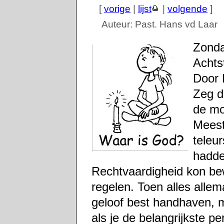
[
vorige
|
lijst
|
volgende
]
Auteur: Past. Hans vd Laar
Zonda
Achts
Door 
Zeg d
de mo
Meest
teleu
hadde
Rechtvaardigheid kon bew
regelen. Toen alles allem
geloof best handhaven, ma
als je de belangrijkste pe