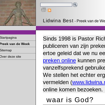
Lidwina Best
- Preek van de We
Sinds 1998 is Pastor Ric
Startpagina
Preek van de Week
publiceren van zijn preke
Sitemap
ertoe geleid dat we nu e
Over deze site
preken online
kunnen pre
vanzelfsprekend gebruike
We stellen het echter erg
vermelden (
www.lidwina.
online komen bezoeken.
waar is God?