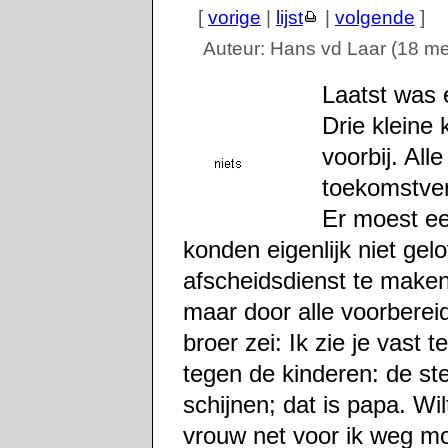
[
vorige
|
lijst
|
volgende
]
Auteur: Hans vd Laar (18 mei
Laatst was 
Drie kleine
voorbij. All
toekomstver
Er moest ee
konden eigenlijk niet ge
afscheidsdienst te maken
maar door alle voorbereid
broer zei: Ik zie je vast
tegen de kinderen: de ste
schijnen; dat is papa. Wi
vrouw net voor ik weg mo