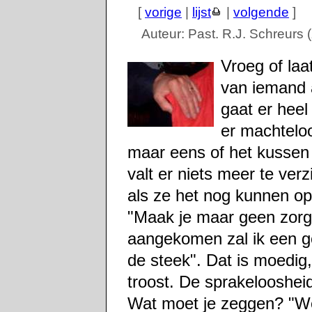
[
vorige
|
lijst
|
volgende
]
Auteur: Past. R.J. Schreurs
Vroeg of laa
van iemand 
gaat er heel
er machtelo
maar eens of het kussen 
valt er niets meer te ve
als ze het nog kunnen op
"Maak je maar geen zorg 
aangekomen zal ik een goe
de steek". Dat is moedig,
troost. De sprakeloosheid
Wat moet je zeggen? "We w