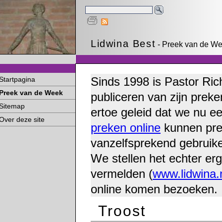
Lidwina Best
- Preek van de Wee
Sinds 1998 is Pastor Ric
Startpagina
Preek van de Week
publiceren van zijn preke
Sitemap
ertoe geleid dat we nu e
Over deze site
preken online
kunnen pre
vanzelfsprekend gebruike
We stellen het echter erg
vermelden (
www.lidwina.
online komen bezoeken.
Troost