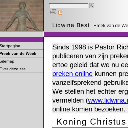
Lidwina Best
- Preek van de Wee
Sinds 1998 is Pastor Ric
Startpagina
Preek van de Week
publiceren van zijn preke
Sitemap
ertoe geleid dat we nu e
Over deze site
preken online
kunnen pre
vanzelfsprekend gebruike
We stellen het echter erg
vermelden (
www.lidwina.
online komen bezoeken.
Koning Christus