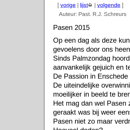
[
vorige
|
lijst
|
volgende
]
Auteur: Past. R.J. Schreurs
Pasen 2015
Op een dag als deze kun
gevoelens door ons hee
Sinds Palmzondag hoorde
aanvankelijk gejuich en t
De Passion in Enschede 
De uiteindelijke overwinn
moeilijker in beeld te bre
Het mag dan wel Pasen z
geraakt was bij weer een
Pasen niet zo maar verd