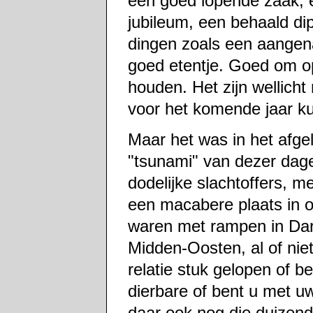
een goed lopende zaak, 
jubileum, een behaald di
dingen zoals een aangen
goed etentje. Goed om op
houden. Het zijn wellich
voor het komende jaar ku
Maar het was in het afgel
"tsunami" van dezer dagen
dodelijke slachtoffers, m
een macabere plaats in 
waren met rampen in Darf
Midden-Oosten, al of nie
relatie stuk gelopen of b
dierbare of bent u met u
daar ook nog die duizend