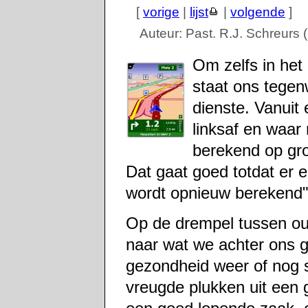
[
vorige
|
lijst
|
volgende
]
Auteur: Past. R.J. Schreurs
Om zelfs in het
staat ons tege
dienste. Vanuit
linksaf en waar 
berekend op gro
Dat gaat goed totdat er 
wordt opnieuw berekend",
Op de drempel tussen oud
naar wat we achter ons 
gezondheid weer of nog 
vreugde plukken uit een g