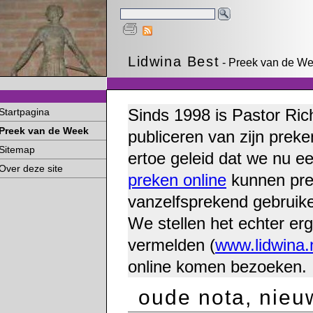
Lidwina Best
- Preek van de Wee
Sinds 1998 is Pastor Ric
Startpagina
Preek van de Week
publiceren van zijn preke
Sitemap
ertoe geleid dat we nu e
Over deze site
preken online
kunnen pre
vanzelfsprekend gebruike
We stellen het echter erg
vermelden (
www.lidwina.
online komen bezoeken.
oude nota, nieu